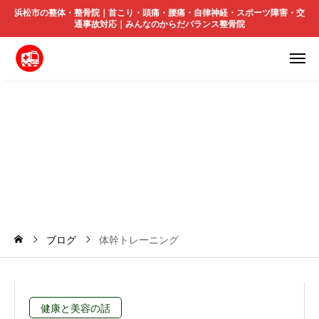
浜松市の整体・整骨院｜首こり・頭痛・腰痛・自律神経・スポーツ障害・交
通事故対応｜みんなのからだバランス整骨院
体
幹
ト
レ
ー
ニ
ン
グ
ブログ
体幹トレーニング
健康と美容の話