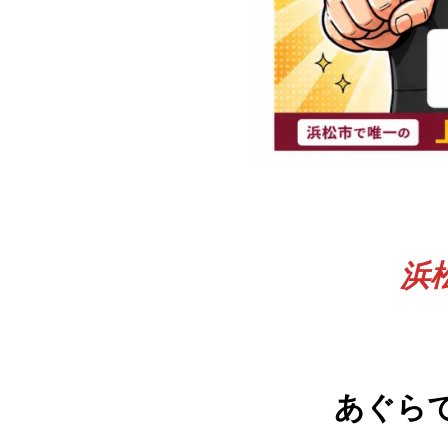
浜
あぐら