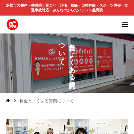
浜松市の整体・整骨院｜首こり・頭痛・腰痛・自律神経・スポーツ障害・交
通事故対応｜みんなのからだバランス整骨院
つ
と
い
よ
て
く
あ
る
に
料金とよくある質問について