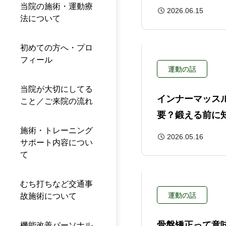
なこと
当院の施術・運動療
2026.06.15
法について
初めての方へ・プロ
フィール
運動の話
当院が大切にしてる
インナーマッス
こと／ご来院の流れ
要？鍛える前に
身体の基本
施術・トレーニング
2026.05.16
サポート内容につい
て
むち打ちなど交通事
運動の話
故施術について
骨盤矯正って意
機能改善パーソナル