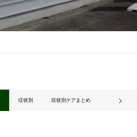
症状別
症状別ケアまとめ
完全保存版: