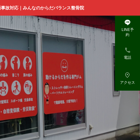
通事故対応｜みんなのからだバランス整骨院

LINE予
約

電話

アクセス