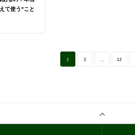
えて使う”こと
1
2
…
12