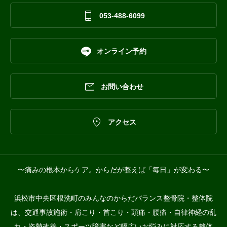

053-488-6099

オンライン予約

お問い合わせ

アクセス
〜痛みの根本からケア。からだが整えば「毎日」が変わる〜
浜松市中央区根洗町のみんなのからだバランス整骨院・整体院
は、交通事故施術・肩こり・首こり・頭痛・腰痛・自律神経の乱
れ・姿勢改善・スポーツ障害など幅広いお悩みに対応する整体