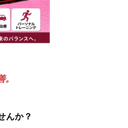
善。
せんか？