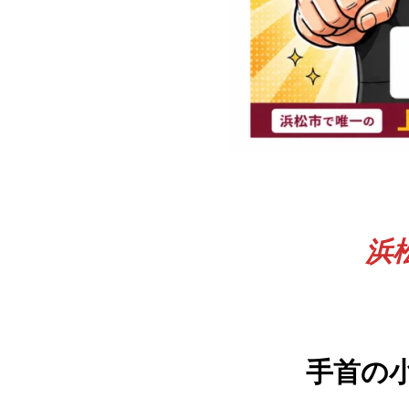
浜
手首の