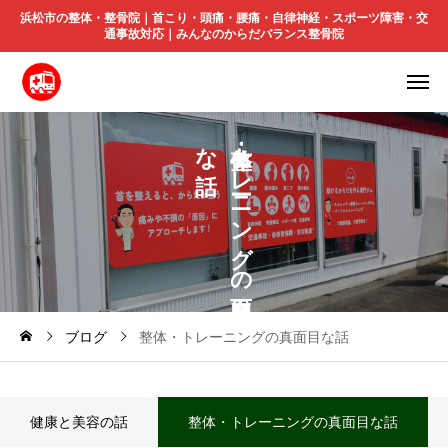
浜松市の整体・整骨院｜首こり・頭痛・腰痛・自律神経・スポーツ障害・交
通事故対応｜みんなのからだバランス整骨院
な
ト
レ
ニ
ン
グ
の
ブログ
整体・トレーニングの真面目な話
健康と美容の話
整体・トレーニングの真面目な話