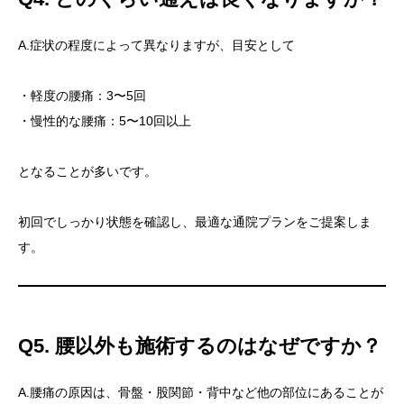
A.症状の程度によって異なりますが、目安として
・軽度の腰痛：3〜5回
・慢性的な腰痛：5〜10回以上
となることが多いです。
初回でしっかり状態を確認し、最適な通院プランをご提案しま
す。
Q5. 腰以外も施術するのはなぜですか？



A.腰痛の原因は、骨盤・股関節・背中など他の部位にあることが
お問合せ