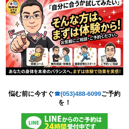
悩む前に今すぐ
☎︎(053)488-6099
ご予約
を！