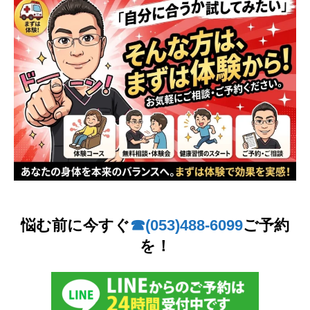
悩む前に今すぐ
☎︎(053)488-6099
ご予約
を！