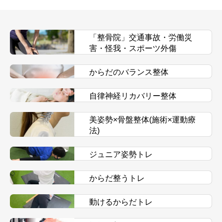
「整骨院」交通事故・労働災
害・怪我・スポーツ外傷
からだのバランス整体
自律神経リカバリー整体
美姿勢×骨盤整体(施術×運動療
法)
ジュニア姿勢トレ
からだ整うトレ
動けるからだトレ