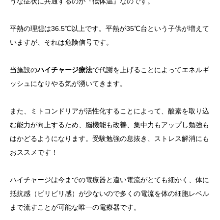
うな症状に共通するのが『低体温』なのです。
平熱の理想は36.5℃以上です。平熱が35℃台という子供が増えて
いますが、それは危険信号です。
当施設の
ハイチャージ療法
で代謝を上げることによってエネルギ
ッシュになりやる気が湧いてきます。
また、ミトコンドリアが活性化することによって、酸素を取り込
む能力が向上するため、脳機能も改善、集中力もアップし勉強も
はかどるようになります。受験勉強の息抜き、ストレス解消にも
おススメです！
ハイチャージは今までの電療器と違い電流がとても細かく、体に
抵抗感（ビリビリ感）が少ないので多くの電流を体の細胞レベル
まで流すことが可能な唯一の電療器です。