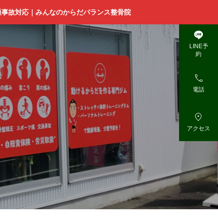
通事故対応｜みんなのからだバランス整骨院

LINE予
約

電話

アクセス