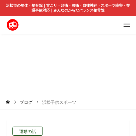
浜松市の整体・整骨院｜首こり・頭痛・腰痛・自律神経・スポーツ障害・交
通事故対応｜みんなのからだバランス整骨院
浜
松
子
供
ス
ポ
ー
ツ
ブログ
浜松子供スポーツ
運動の話