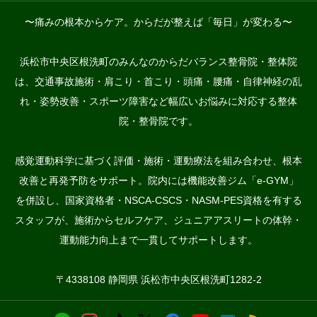
〜痛みの根本からケア。からだが整えば「毎日」が変わる〜
浜松市中央区根洗町のみんなのからだバランス整骨院・整体院
は、交通事故施術・肩こり・首こり・頭痛・腰痛・自律神経の乱
れ・姿勢改善・スポーツ障害など幅広いお悩みに対応する整体
院・整骨院です。
感覚運動科学に基づく評価・施術・運動療法を組み合わせ、根本
改善と再発予防をサポート。院内には機能改善ジム「e-GYM」
を併設し、国家資格者・NSCA-CSCS・NASM-PES資格を有する
スタッフが、施術からセルフケア、ジュニアアスリートの体幹・
運動能力向上まで一貫してサポートします。
〒4338108 静岡県 浜松市中央区根洗町1282-2