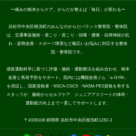
〜痛みの根本からケア。からだが整えば「毎日」が変わる〜
浜松市中央区根洗町のみんなのからだバランス整骨院・整体院
は、交通事故施術・肩こり・首こり・頭痛・腰痛・自律神経の乱
れ・姿勢改善・スポーツ障害など幅広いお悩みに対応する整体
院・整骨院です。
感覚運動科学に基づく評価・施術・運動療法を組み合わせ、根本
改善と再発予防をサポート。院内には機能改善ジム「e-GYM」
を併設し、国家資格者・NSCA-CSCS・NASM-PES資格を有する
スタッフが、施術からセルフケア、ジュニアアスリートの体幹・
運動能力向上まで一貫してサポートします。
〒4338108 静岡県 浜松市中央区根洗町1282-2