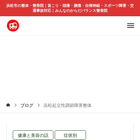
浜松市の整体・整骨院｜首こり・頭痛・腰痛・自律神経・スポーツ障害・交
通事故対応｜みんなのからだバランス整骨院
浜
松
起
立
性
調
節
障
害
整
体
ブログ
浜松起立性調節障害整体
健康と美容の話
症状別