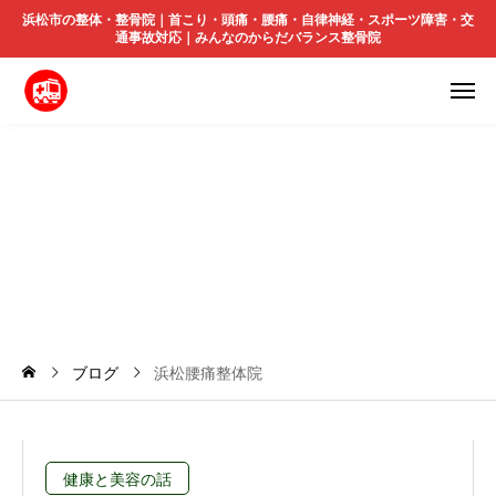
浜松市の整体・整骨院｜首こり・頭痛・腰痛・自律神経・スポーツ障害・交
通事故対応｜みんなのからだバランス整骨院
浜
松
腰
痛
整
体
院
ブログ
浜松腰痛整体院
健康と美容の話