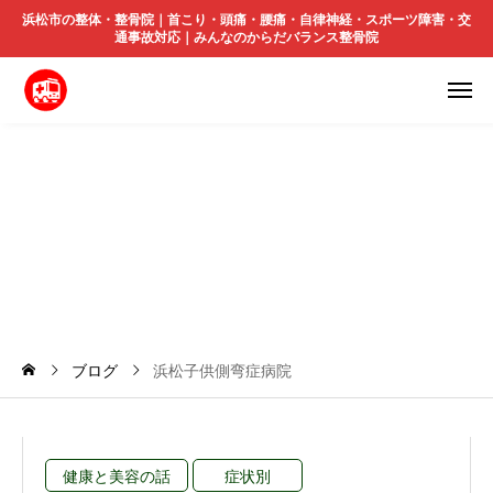
浜松市の整体・整骨院｜首こり・頭痛・腰痛・自律神経・スポーツ障害・交
通事故対応｜みんなのからだバランス整骨院
浜
松
子
供
側
弯
症
病
院
ブログ
浜松子供側弯症病院
健康と美容の話
症状別