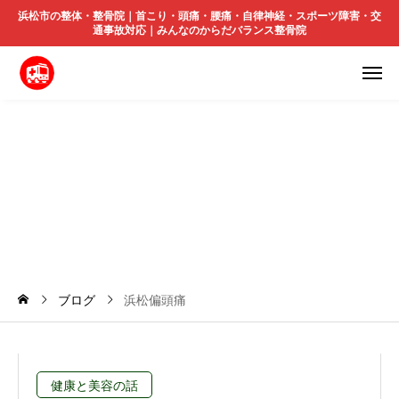
浜松市の整体・整骨院｜首こり・頭痛・腰痛・自律神経・スポーツ障害・交
通事故対応｜みんなのからだバランス整骨院
浜
松
偏
頭
痛
ブログ
浜松偏頭痛
健康と美容の話