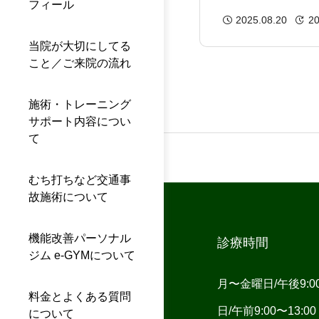
フィール
み・ケガ・不調
2025.08.20
20
当院が大切にしてる
こと／ご来院の流れ
施術・トレーニング
サポート内容につい
て
むち打ちなど交通事
故施術について
機能改善パーソナル
診療時間
ジム e-GYMについて
月〜金曜日/午後9:00〜
料金とよくある質問
日/午前9:00〜13
について