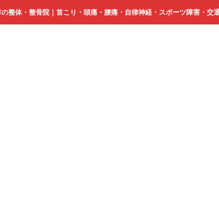
市の整体・整骨院｜首こり・頭痛・腰痛・自律神経・スポーツ障害・交
浜
松
中
央
区
整
骨