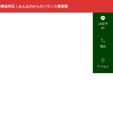
通事故対応｜みんなのからだバランス整骨院

LINE予
約

電話

アクセス
院