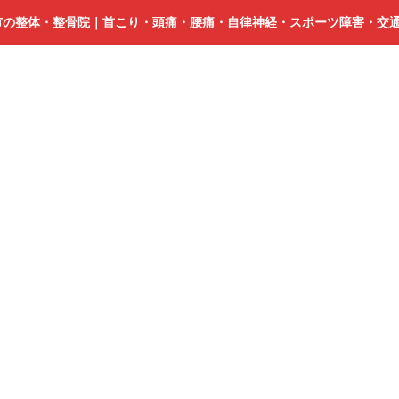
市の整体・整骨院｜首こり・頭痛・腰痛・自律神経・スポーツ障害・交
ス
ポ
ー
ツ
整
体