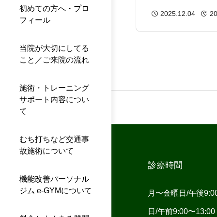
と｜ケガ予防・
初めての方へ・プロ
2025.12.04
20
フィール
UP・身体づく
ポート
当院が大切にしてる
こと／ご来院の流れ
施術・トレーニング
サポート内容につい
て
むち打ちなど交通事
故施術について
診療時間
機能改善パーソナル
ジム e-GYMについて
月〜金曜日/午後9:00〜
日/午前9:00〜13