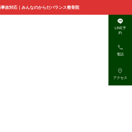
通事故対応｜みんなのからだバランス整骨院

LINE予
約

電話

アクセス
浜
松