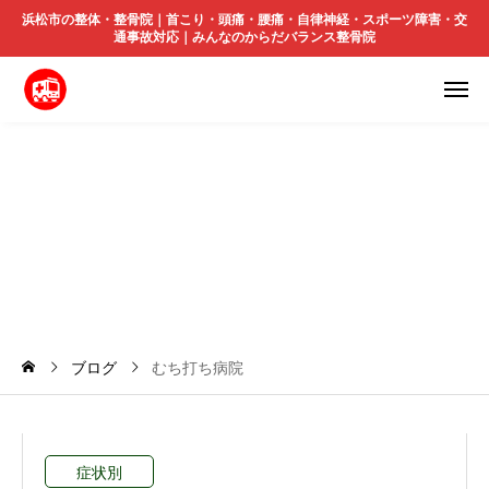
浜松市の整体・整骨院｜首こり・頭痛・腰痛・自律神経・スポーツ障害・交
通事故対応｜みんなのからだバランス整骨院
む
ち
打
ち
病
院
ブログ
むち打ち病院
症状別