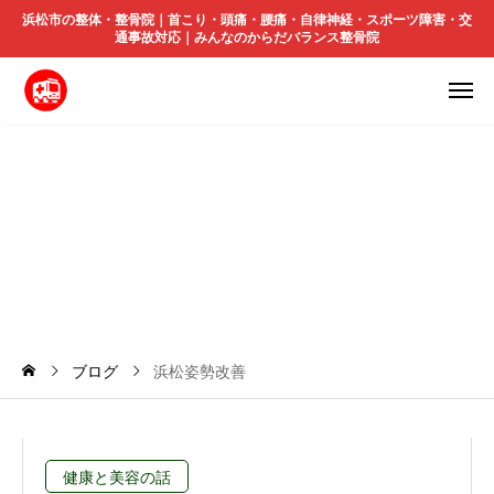
浜松市の整体・整骨院｜首こり・頭痛・腰痛・自律神経・スポーツ障害・交
通事故対応｜みんなのからだバランス整骨院
浜
松
姿
勢
改
善
ブログ
浜松姿勢改善
健康と美容の話