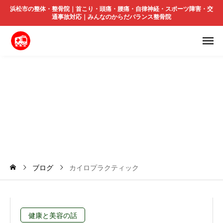
浜松市の整体・整骨院｜首こり・頭痛・腰痛・自律神経・スポーツ障害・交
通事故対応｜みんなのからだバランス整骨院
カ
イ
ロ
プ
ラ
ク
テ
ィ
ッ
ク
ブログ
カイロプラクティック
健康と美容の話