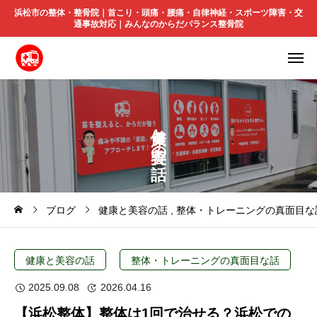
浜松市の整体・整骨院｜首こり・頭痛・腰痛・自律神経・スポーツ障害・交
通事故対応｜みんなのからだバランス整骨院
と
の
ブログ
健康と美容の話
整体・トレーニングの真面目な
健康と美容の話
整体・トレーニングの真面目な話
2025.09.08
2026.04.16
【浜松整体】整体は1回で治せる？浜松での