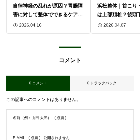
自律神経の乱れが原因？胃腸障
浜松整体｜首こり
害に対して整体でできるケアと
は上部頚椎？後頭
は｜浜松市中央区整体院
神経の関係を解説
2026.04.16
2026.04.07
コメント
0 コメント
0 トラックバック
この記事へのコメントはありません。
名前（例：山田 太郎）
( 必須 )
E-MAIL
( 必須 ) - 公開されません -