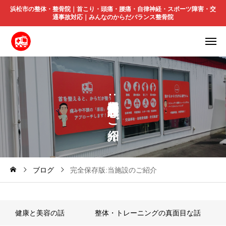
浜松市の整体・整骨院｜首こり・頭痛・腰痛・自律神経・スポーツ障害・交
通事故対応｜みんなのからだバランス整骨院
:
の
ご
ブログ
完全保存版:当施設のご紹介
健康と美容の話
整体・トレーニングの真面目な話