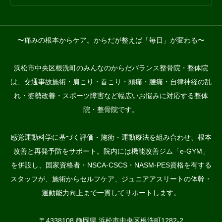
〜痛みの根本からケア。からだが整えば「毎日」が変わる〜
浜松市中央区根洗町のみんなのからだバランス整骨院・整体院
は、交通事故施術・肩こり・首こり・頭痛・腰痛・自律神経の乱
れ・姿勢改善・スポーツ障害など幅広いお悩みに対応する整体
院・整骨院です。
感覚運動科学に基づく評価・施術・運動療法を組み合わせ、根本
改善と再発予防をサポート。院内には機能改善ジム「e-GYM」
を併設し、国家資格者・NSCA-CSCS・NASM-PES資格を有する
スタッフが、施術からセルフケア、ジュニアアスリートの体幹・
運動能力向上まで一貫してサポートします。
〒4338108 静岡県 浜松市中央区根洗町1282-2