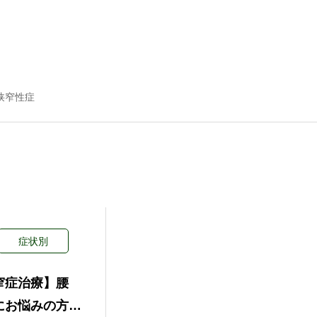
狭窄性症
症状別
窄症治療】腰
にお悩みの方へ