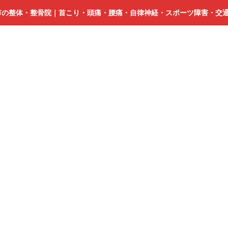
市の整体・整骨院｜首こり・頭痛・腰痛・自律神経・スポーツ障害・交
脊
柱
管
狭
窄
性