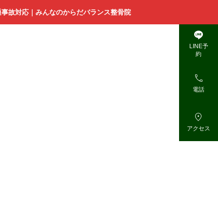
通事故対応｜みんなのからだバランス整骨院

LINE予
約

電話

アクセス
症