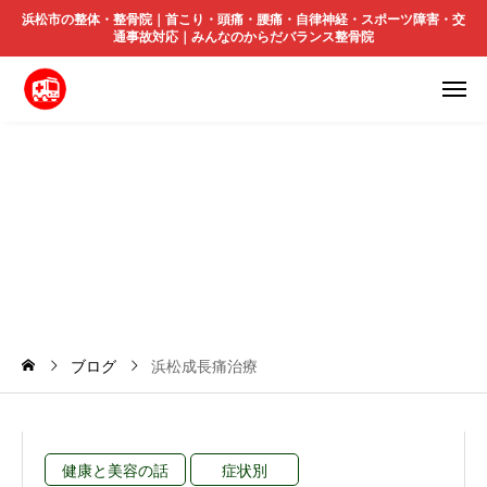
浜松市の整体・整骨院｜首こり・頭痛・腰痛・自律神経・スポーツ障害・交
通事故対応｜みんなのからだバランス整骨院
浜
松
成
長
痛
治
療
ブログ
浜松成長痛治療
健康と美容の話
症状別