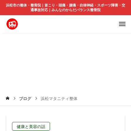
浜松市の整体・整骨院｜首こり・頭痛・腰痛・自律神経・スポーツ障害・交
通事故対応｜みんなのからだバランス整骨院
浜
松
マ
タ
ニ
テ
ィ
整
体
ブログ
浜松マタニティ整体
健康と美容の話