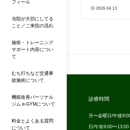
フィール
体での根本改善
2026.04.13
当院が大切にしてる
こと／ご来院の流れ
施術・トレーニング
サポート内容につい
て
むち打ちなど交通事
故施術について
機能改善パーソナル
診療時間
ジム e-GYMについて
月〜金曜日/午後9:00〜
料金とよくある質問
日/午前9:00〜13
について