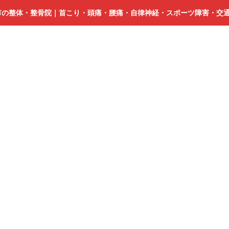
市の整体・整骨院｜首こり・頭痛・腰痛・自律神経・スポーツ障害・交
浜
松
ヘ
ル
ニ
ア