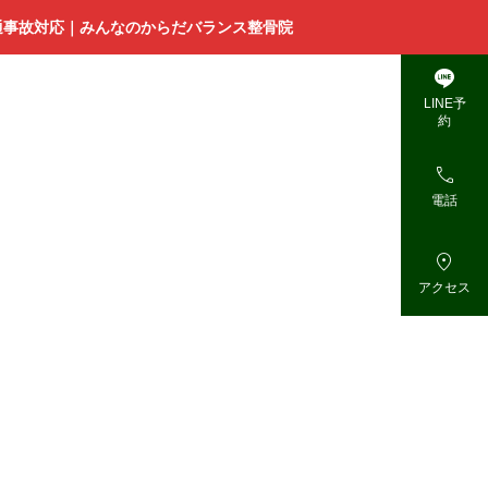
通事故対応｜みんなのからだバランス整骨院

LINE予
約

電話

アクセス
治
療