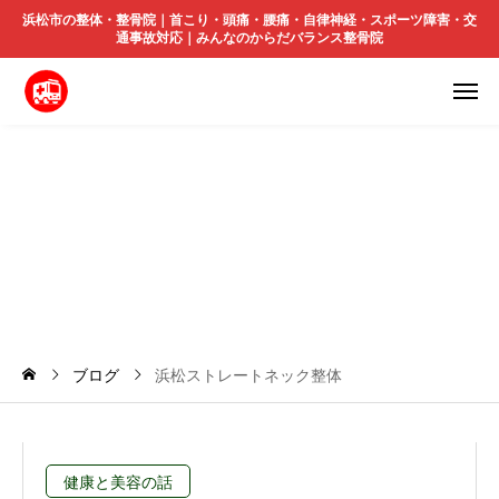
浜松市の整体・整骨院｜首こり・頭痛・腰痛・自律神経・スポーツ障害・交
通事故対応｜みんなのからだバランス整骨院
浜
松
ス
ト
レ
ー
ト
ネ
ッ
ク
整
体
ブログ
浜松ストレートネック整体
健康と美容の話