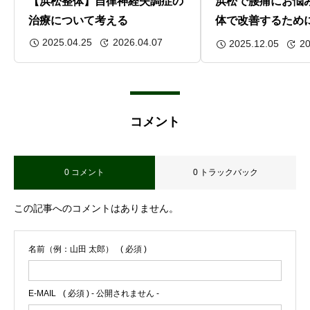
【浜松整体】自律神経失調症の
浜松で腰痛にお悩
治療について考える
体で改善するため
は“整える思考”で
2025.04.25
2026.04.07
2025.12.05
20
コメント
0 コメント
0 トラックバック
この記事へのコメントはありません。
名前（例：山田 太郎）
( 必須 )
E-MAIL
( 必須 ) - 公開されません -