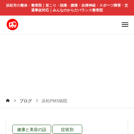
浜松市の整体・整骨院｜首こり・頭痛・腰痛・自律神経・スポーツ障害・交
通事故対応｜みんなのからだバランス整骨院
浜
松
P
M
S
病
院
ブログ
浜松PMS病院
健康と美容の話
症状別