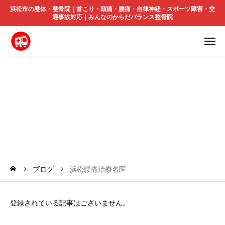
浜松市の整体・整骨院｜首こり・頭痛・腰痛・自律神経・スポーツ障害・交
通事故対応｜みんなのからだバランス整骨院
浜
松
腰
痛
治
療
名
医
ブログ
浜松腰痛治療名医
登録されている記事はございません。