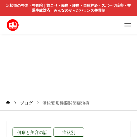
浜松市の整体・整骨院｜首こり・頭痛・腰痛・自律神経・スポーツ障害・交
通事故対応｜みんなのからだバランス整骨院
浜
松
変
形
性
股
関
節
症
治
療
ブログ
浜松変形性股関節症治療
健康と美容の話
症状別