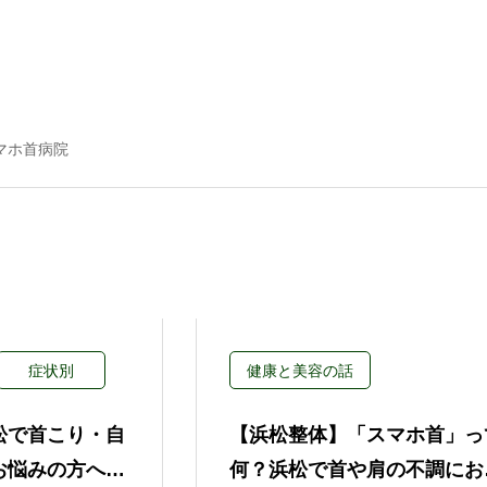
マホ首病院
症状別
健康と美容の話
松で首こり・自
【浜松整体】「スマホ首」っ
お悩みの方へ｜
何？浜松で首や肩の不調にお