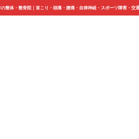
市の整体・整骨院｜首こり・頭痛・腰痛・自律神経・スポーツ障害・交
浜
松
ス
マ
ホ
首