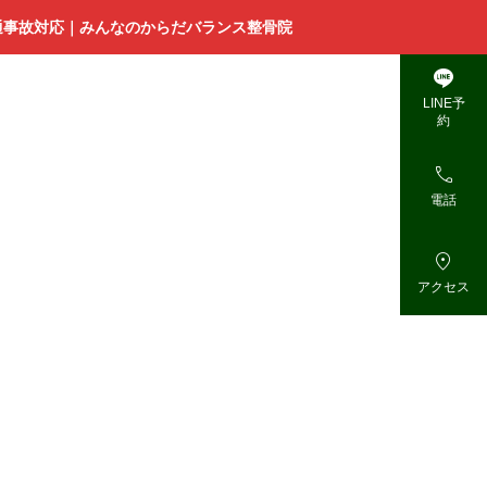
通事故対応｜みんなのからだバランス整骨院

LINE予
約

電話

アクセス
病
院