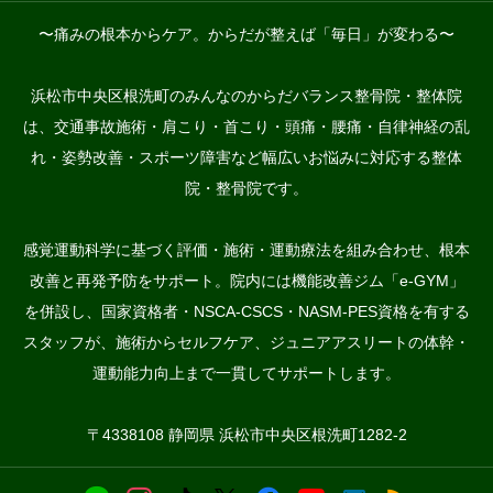
〜痛みの根本からケア。からだが整えば「毎日」が変わる〜
浜松市中央区根洗町のみんなのからだバランス整骨院・整体院
は、交通事故施術・肩こり・首こり・頭痛・腰痛・自律神経の乱
れ・姿勢改善・スポーツ障害など幅広いお悩みに対応する整体
院・整骨院です。
感覚運動科学に基づく評価・施術・運動療法を組み合わせ、根本
改善と再発予防をサポート。院内には機能改善ジム「e-GYM」
を併設し、国家資格者・NSCA-CSCS・NASM-PES資格を有する
スタッフが、施術からセルフケア、ジュニアアスリートの体幹・
運動能力向上まで一貫してサポートします。
〒4338108 静岡県 浜松市中央区根洗町1282-2