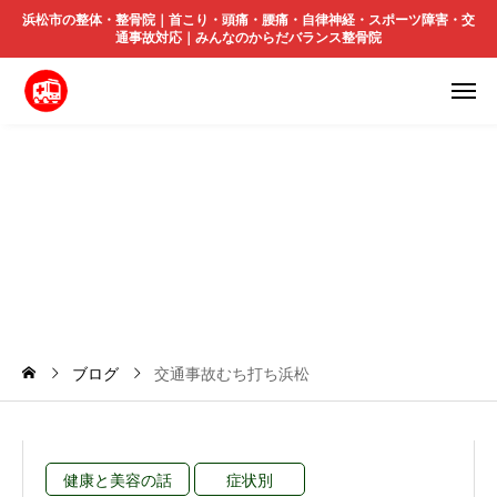
浜松市の整体・整骨院｜首こり・頭痛・腰痛・自律神経・スポーツ障害・交
通事故対応｜みんなのからだバランス整骨院
交
通
事
故
む
ち
打
ち
浜
松
ブログ
交通事故むち打ち浜松
健康と美容の話
症状別