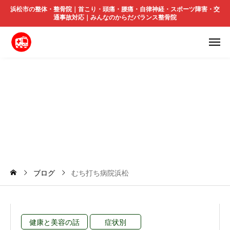
浜松市の整体・整骨院｜首こり・頭痛・腰痛・自律神経・スポーツ障害・交
通事故対応｜みんなのからだバランス整骨院
む
ち
打
ち
病
院
浜
松
ブログ
むち打ち病院浜松
健康と美容の話
症状別