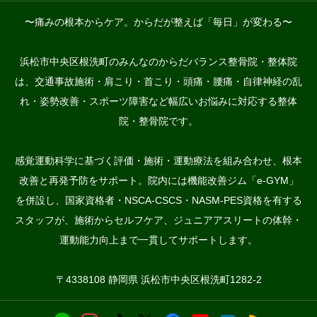
〜痛みの根本からケア。からだが整えば「毎日」が変わる〜
浜松市中央区根洗町のみんなのからだバランス整骨院・整体院
は、交通事故施術・肩こり・首こり・頭痛・腰痛・自律神経の乱
れ・姿勢改善・スポーツ障害など幅広いお悩みに対応する整体
院・整骨院です。
感覚運動科学に基づく評価・施術・運動療法を組み合わせ、根本
改善と再発予防をサポート。院内には機能改善ジム「e-GYM」
を併設し、国家資格者・NSCA-CSCS・NASM-PES資格を有する
スタッフが、施術からセルフケア、ジュニアアスリートの体幹・
運動能力向上まで一貫してサポートします。
〒4338108 静岡県 浜松市中央区根洗町1282-2