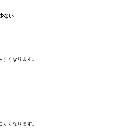
少ない
、
やすくなります。
にくくなります。