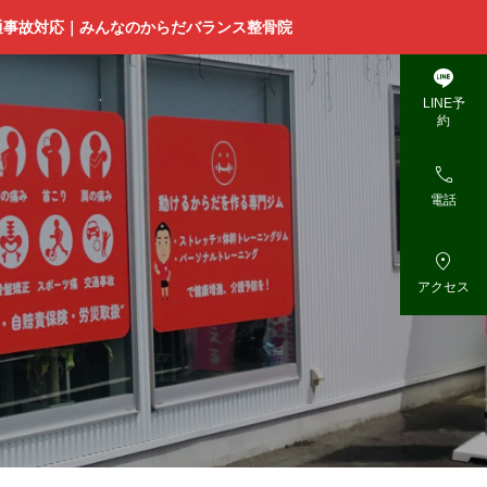
通事故対応｜みんなのからだバランス整骨院

LINE予
約

電話

アクセス