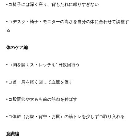
• □ 椅子には深く座り、背もたれに頼りすぎない
• □ デスク・椅子・モニターの高さを自分の体に合わせて調整す
る
体のケア編
• □ 胸を開くストレッチを1日数回行う
• □ 首・肩を軽く回して血流を促す
• □ 股関節や太もも前の筋肉を伸ばす
• □ 体幹（お腹・背中・お尻）の筋トレを少しずつ取り入れる
意識編