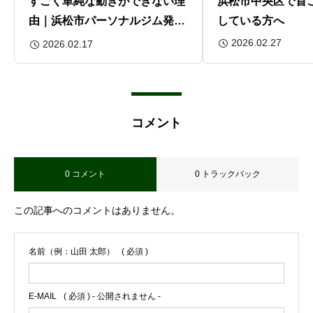
すごく単純な動きができない理
浜松市中央区で首
由｜浜松市パーソナルジム発・
している方へ
プライマリームーブメントと体
2026.02.27
2026.02.17
幹の話
コメント
0 コメント
0 トラックバック
この記事へのコメントはありません。
名前（例：山田 太郎）
( 必須 )
E-MAIL
( 必須 ) - 公開されません -