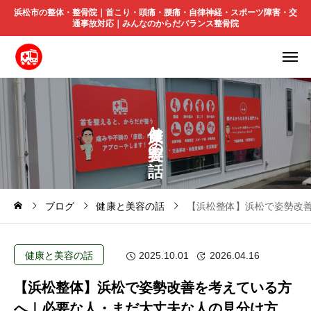
浜松市の整体・整骨院｜首こり・頭痛・腰痛・自律神経・スポーツ障害・交
通事故対応｜みんなのからだバランス整骨院
と
の
ブログ
健康と美容の話
【浜松整体】浜松で姿勢改
健康と美容の話
2025.10.01
2026.04.16
【浜松整体】浜松で姿勢改善を考えている方
へ｜必要な人・まだ大丈夫な人の見分け方