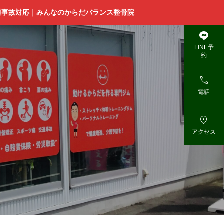
通事故対応｜みんなのからだバランス整骨院

LINE予
約

電話

アクセス