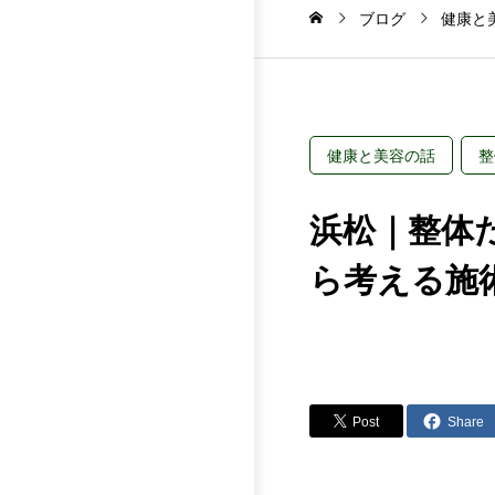
ブログ
健康と
健康と美容の話
整
浜松｜整体
ら考える施
Post
Share