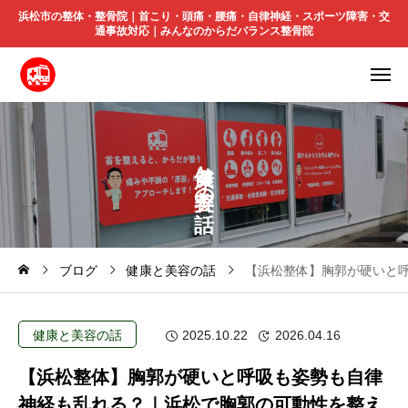
浜松市の整体・整骨院｜首こり・頭痛・腰痛・自律神経・スポーツ障害・交
通事故対応｜みんなのからだバランス整骨院
と
の
ブログ
健康と美容の話
【浜松整体】胸郭が硬いと
健康と美容の話
2025.10.22
2026.04.16
【浜松整体】胸郭が硬いと呼吸も姿勢も自律
神経も乱れる？｜浜松で胸郭の可動性を整え