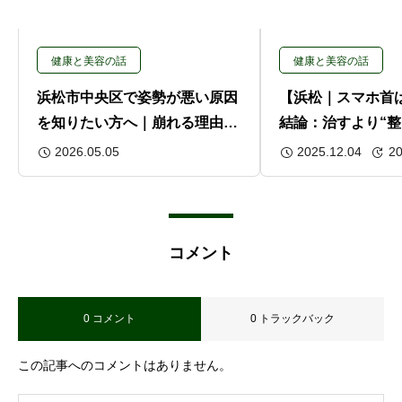
健康と美容の話
健康と美容の話
浜松市中央区で姿勢が悪い原因
【浜松｜スマホ首
を知りたい方へ｜崩れる理由と
結論：治すより“整
改善のポイント
です｜整体的視点
2026.05.05
2025.12.04
20
コメント
0 コメント
0 トラックバック
この記事へのコメントはありません。