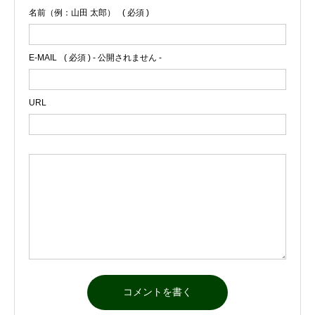
名前（例：山田 太郎）
( 必須 )
E-MAIL
( 必須 ) - 公開されません -
URL