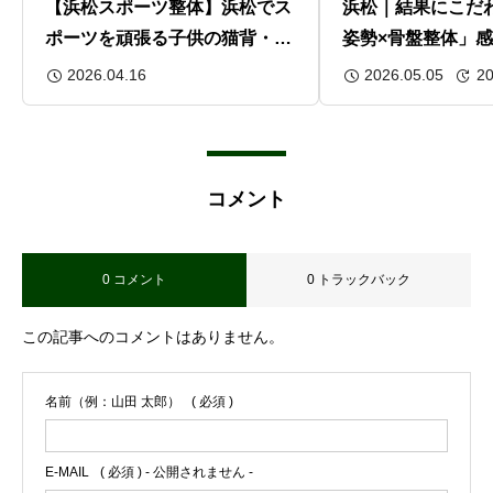
【浜松スポーツ整体】浜松でス
浜松｜結果にこだ
ポーツを頑張る子供の猫背・姿
姿勢×骨盤整体」
勢改善｜整体×トレーニングで
から考える体の変
2026.04.16
2026.05.05
20
パフォーマンスアップ
コメント
0 コメント
0 トラックバック
この記事へのコメントはありません。
名前（例：山田 太郎）
( 必須 )
E-MAIL
( 必須 ) - 公開されません -