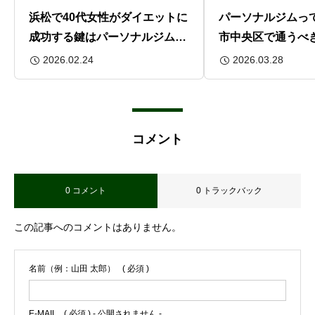
浜松で40代女性がダイエットに
パーソナルジムっ
成功する鍵はパーソナルジム
市中央区で通うべ
の“姿勢改善”だった？
は
2026.02.24
2026.03.28
コメント
0 コメント
0 トラックバック
この記事へのコメントはありません。
名前（例：山田 太郎）
( 必須 )
E-MAIL
( 必須 ) - 公開されません -