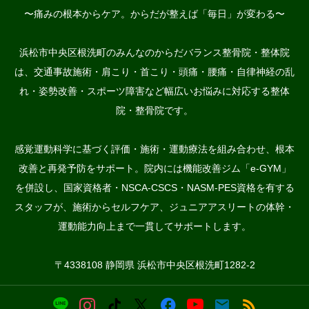
〜痛みの根本からケア。からだが整えば「毎日」が変わる〜
浜松市中央区根洗町のみんなのからだバランス整骨院・整体院
は、交通事故施術・肩こり・首こり・頭痛・腰痛・自律神経の乱
れ・姿勢改善・スポーツ障害など幅広いお悩みに対応する整体
院・整骨院です。
感覚運動科学に基づく評価・施術・運動療法を組み合わせ、根本
改善と再発予防をサポート。院内には機能改善ジム「e-GYM」
を併設し、国家資格者・NSCA-CSCS・NASM-PES資格を有する
スタッフが、施術からセルフケア、ジュニアアスリートの体幹・
運動能力向上まで一貫してサポートします。
〒4338108 静岡県 浜松市中央区根洗町1282-2