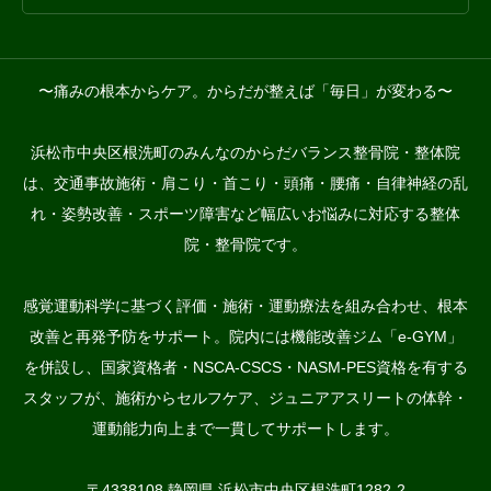
〜痛みの根本からケア。からだが整えば「毎日」が変わる〜
浜松市中央区根洗町のみんなのからだバランス整骨院・整体院
は、交通事故施術・肩こり・首こり・頭痛・腰痛・自律神経の乱
れ・姿勢改善・スポーツ障害など幅広いお悩みに対応する整体
院・整骨院です。
感覚運動科学に基づく評価・施術・運動療法を組み合わせ、根本
改善と再発予防をサポート。院内には機能改善ジム「e-GYM」
を併設し、国家資格者・NSCA-CSCS・NASM-PES資格を有する
スタッフが、施術からセルフケア、ジュニアアスリートの体幹・
運動能力向上まで一貫してサポートします。
〒4338108 静岡県 浜松市中央区根洗町1282-2