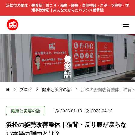
浜松市の整体・整骨院｜首こり・頭痛・腰痛・自律神経・スポーツ障害・交
通事故対応｜みんなのからだバランス整骨院
と
の
ブログ
健康と美容の話
浜松の姿勢改善整体｜猫背
健康と美容の話
2026.01.13
2026.04.16
浜松の姿勢改善整体｜猫背・反り腰が戻らな
い本当の理由とは？