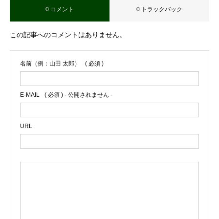
0 コメント
0 トラックバック
この記事へのコメントはありません。
名前（例：山田 太郎）
( 必須 )
E-MAIL
( 必須 ) - 公開されません -
URL



お問合せ