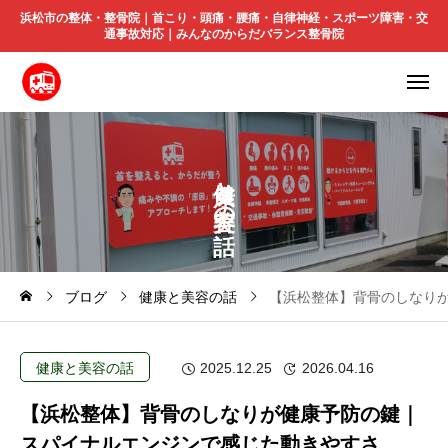
浜松市の整体・整骨院｜首こり・頭痛・腰痛・自律神経・スポーツ障害・交
通事故対応｜みんなのからだバランス整骨院
と
の
ブログ
健康と美容の話
【浜松整体】背骨のしなり
健康と美容の話
2025.12.25
2026.04.16
【浜松整体】背骨のしなりが健康予防の鍵｜
スパイナルエンジンで感じた動きやすさ