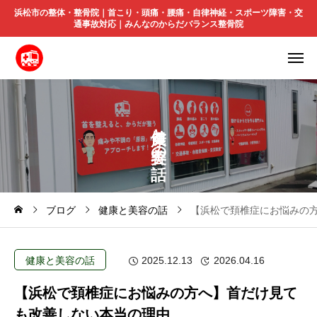
浜松市の整体・整骨院｜首こり・頭痛・腰痛・自律神経・スポーツ障害・交
通事故対応｜みんなのからだバランス整骨院
と
の
ブログ
健康と美容の話
【浜松で頚椎症にお悩みの
健康と美容の話
2025.12.13
2026.04.16
【浜松で頚椎症にお悩みの方へ】首だけ見て
も改善しない本当の理由