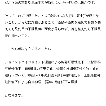
だから頭の重みや地面半力が負担になりやすいのは確かです。
そして、施術で感じたことは“背骨のしなり(特に背中)”が感じな
いこと、からだに浮腫があること、筋膜や筋肉を緩めて骨盤を整
えても見た目の下肢長差に変化が見られず、首を整えたら下肢長
差が揃ったこと。
ここから仮説を立てるとしたら
ジョイントバイジョイント理論による胸郭可動性低下、上部頚椎
可動性低下、頚椎5番の不安定化→骨棘や椎間板変性や狭小化の
進行→C5・C6 神経レベルの刺激＋胸郭可動性低下、上部頚椎可
動性低下による自律神経・脳幹の働き低下→浮腫
となります。