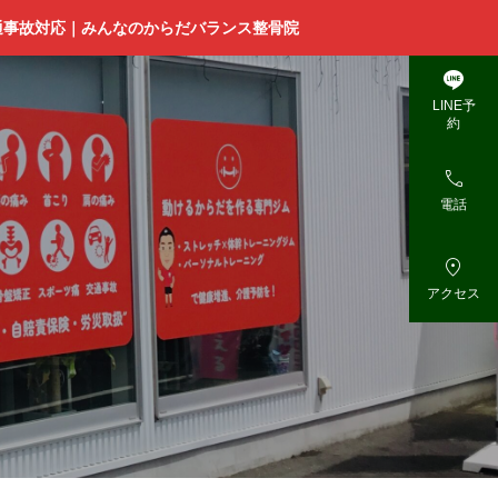
通事故対応｜みんなのからだバランス整骨院

LINE予
約

電話

アクセス