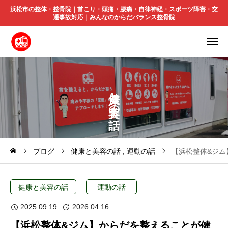
浜松市の整体・整骨院｜首こり・頭痛・腰痛・自律神経・スポーツ障害・交
通事故対応｜みんなのからだバランス整骨院
と
の
ブログ
健康と美容の話
運動の話
【浜松整体&ジ
健康と美容の話
運動の話
2025.09.19
2026.04.16
【浜松整体&ジム】からだを整えることが健