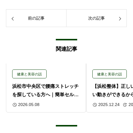
前の記事
次の記事
関連記事
健康と美容の話
健康と美容の話
浜松市中央区で腰痛ストレッチ
【浜松整体】正し
を探している方へ｜簡単セルフ
い動きができるか
ケアを解説
姿勢・呼吸・体幹
2026.05.08
2025.12.24
20
能改善の本質